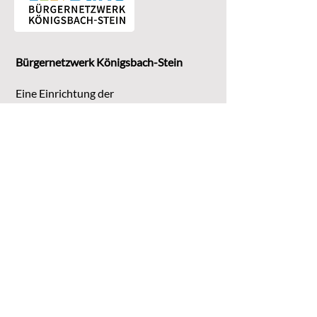
Bürgernetzwerk Königsbach-Stein
Eine Einrichtung der
G
emeinde Königsbach-Stein
Marktstr. 15
75203 Königsbach-Stein
Koordinationsstelle:
Michaela Bruder
Telefon 07232/3008158
Email
kontakt@buene-ks.de
© 2023 Bürgernetzwerk Königsbach-Stein