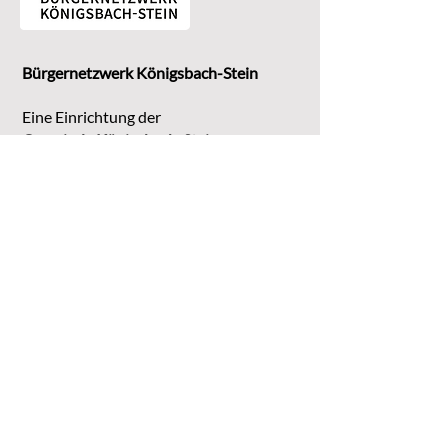
Bürgernetzwerk Königsbach-Stein
Eine Einrichtung der
G
emeinde Königsbach-Stein
Marktstr. 15
75203 Königsbach-Stein
Koordinationsstelle:
Michaela Bruder
Telefon 07232/3008158
Email
kontakt@buene-ks.de
© 2023 Bürgernetzwerk Königsbach-Stein