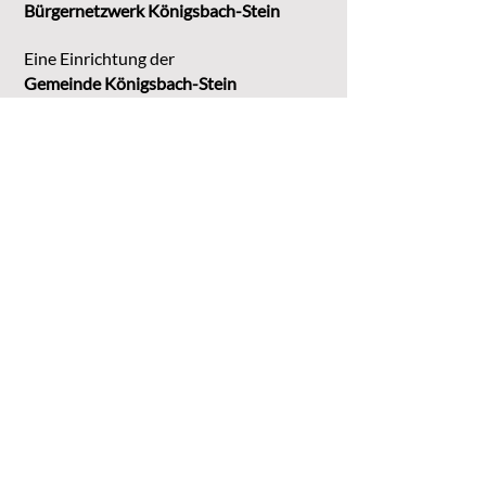
Bürgernetzwerk Königsbach-Stein
Eine Einrichtung der
G
emeinde Königsbach-Stein
Marktstr. 15
75203 Königsbach-Stein
Koordinationsstelle:
Michaela Bruder
Telefon 07232/3008158
Email
kontakt@buene-ks.de
© 2023 Bürgernetzwerk Königsbach-Stein
DATENSCHUTZ
IMPRESSUM