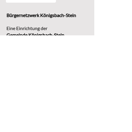
Bürgernetzwerk Königsbach-Stein
Eine Einrichtung der
G
emeinde Königsbach-Stein
Marktstr. 15
75203 Königsbach-Stein
Koordinationsstelle:
Michaela Bruder
Telefon 07232/3008158
Email
kontakt@buene-ks.de
© 2023 Bürgernetzwerk Königsbach-Stein
DATENSCHUTZ