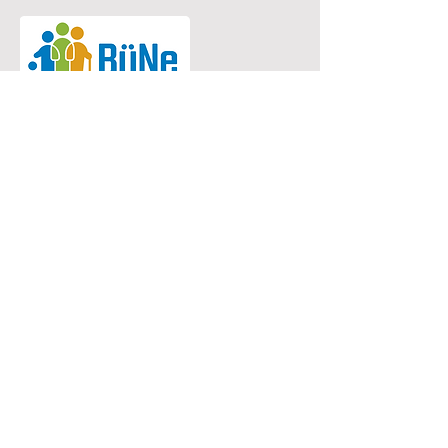
Bürgernetzwerk Königsbach-Stein
Eine Einrichtung der
G
emeinde Königsbach-Stein
Marktstr. 15
75203 Königsbach-Stein
Koordinationsstelle:
Michaela Bruder