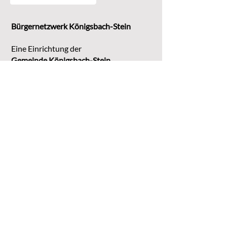
Bürgernetzwerk Königsbach-Stein
Eine Einrichtung der
G
emeinde Königsbach-Stein
Marktstr. 15
75203 Königsbach-Stein
Koordinationsstelle:
Michaela Bruder
Telefon 07232/3008158
Email
kontakt@buene-ks.de
© 2023 Bürgernetzwerk Königsbach-Stein
DATENSCHUTZ