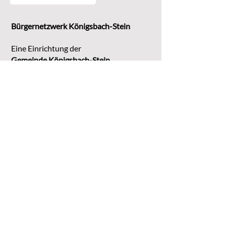
Bürgernetzwerk Königsbach-Stein
Eine Einrichtung der
G
emeinde Königsbach-Stein
Marktstr. 15
75203 Königsbach-Stein
Koordinationsstelle:
Michaela Bruder
Telefon 07232/3008158
Email
kontakt@buene-ks.de
© 2023 Bürgernetzwerk Königsbach-Stein
DATENSCHUTZ