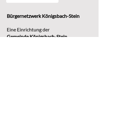
Bürgernetzwerk Königsbach-Stein
Eine Einrichtung der
G
emeinde Königsbach-Stein
Marktstr. 15
75203 Königsbach-Stein
Koordinationsstelle:
Michaela Bruder
Telefon 07232/3008158
Email
kontakt@buene-ks.de
© 2023 Bürgernetzwerk Königsbach-Stein
DATENSCHUTZ