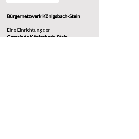
Bürgernetzwerk Königsbach-Stein
Eine Einrichtung der
G
emeinde Königsbach-Stein
Marktstr. 15
75203 Königsbach-Stein
Koordinationsstelle:
Michaela Bruder
Telefon 07232/3008158
Email
kontakt@buene-ks.de
© 2023 Bürgernetzwerk Königsbach-Stein
DATENSCHUTZ