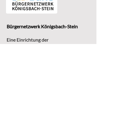
Bürgernetzwerk Königsbach-Stein
Eine Einrichtung der
G
emeinde Königsbach-Stein
Marktstr. 15
75203 Königsbach-Stein
Koordinationsstelle:
Michaela Bruder
Telefon 07232/3008158
Email
kontakt@buene-ks.de
© 2023 Bürgernetzwerk Königsbach-Stein