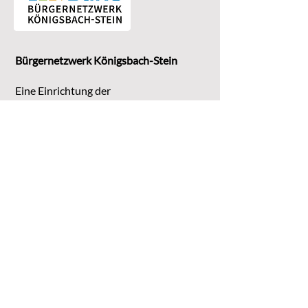
Bürgernetzwerk Königsbach-Stein
Eine Einrichtung der
G
emeinde Königsbach-Stein
Marktstr. 15
75203 Königsbach-Stein
Koordinationsstelle:
Michaela Bruder
Telefon 07232/3008158
Email
kontakt@buene-ks.de
© 2023 Bürgernetzwerk Königsbach-Stein