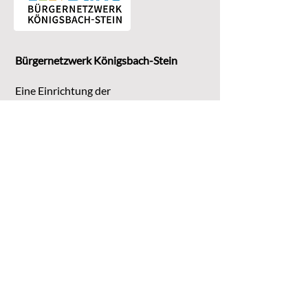
Bürgernetzwerk Königsbach-Stein
Eine Einrichtung der
G
emeinde Königsbach-Stein
Marktstr. 15
75203 Königsbach-Stein
Koordinationsstelle:
Michaela Bruder
Telefon 07232/3008158
Email
kontakt@buene-ks.de
© 2023 Bürgernetzwerk Königsbach-Stein