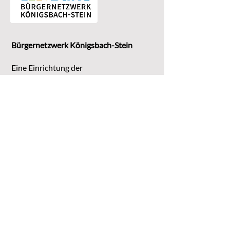
Bürgernetzwerk Königsbach-Stein
Eine Einrichtung der
G
emeinde Königsbach-Stein
Marktstr. 15
75203 Königsbach-Stein
Koordinationsstelle:
Michaela Bruder
Telefon 07232/3008158
Email
kontakt@buene-ks.de
© 2023 Bürgernetzwerk Königsbach-Stein