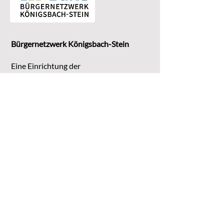
Bürgernetzwerk Königsbach-Stein
Eine Einrichtung der
G
emeinde Königsbach-Stein
Marktstr. 15
75203 Königsbach-Stein
Koordinationsstelle:
Michaela Bruder
Telefon 07232/3008158
Email
kontakt@buene-ks.de
© 2023 Bürgernetzwerk Königsbach-Stein