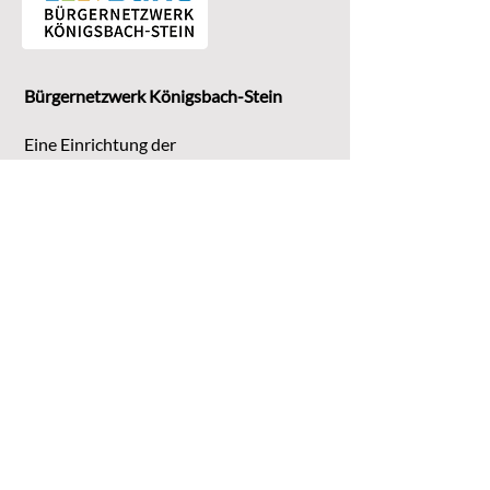
Bürgernetzwerk Königsbach-Stein
Eine Einrichtung der
G
emeinde Königsbach-Stein
Marktstr. 15
75203 Königsbach-Stein
Koordinationsstelle:
Michaela Bruder
Telefon 07232/3008158
Email
kontakt@buene-ks.de
© 2023 Bürgernetzwerk Königsbach-Stein