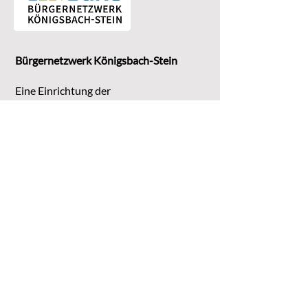
Bürgernetzwerk Königsbach-Stein
Eine Einrichtung der
G
emeinde Königsbach-Stein
Marktstr. 15
75203 Königsbach-Stein
Koordinationsstelle:
Michaela Bruder
Telefon 07232/3008158
Email
kontakt@buene-ks.de
© 2023 Bürgernetzwerk Königsbach-Stein