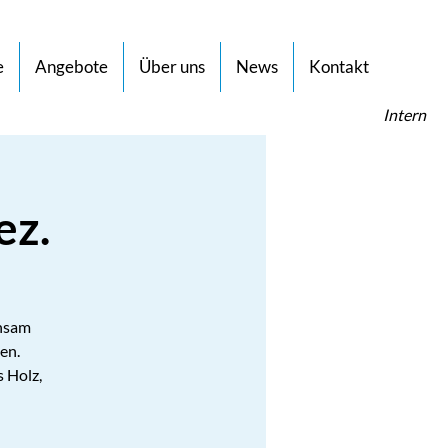
e
Angebote
Über uns
News
Kontakt
Intern
ez.
insam
en.
 Holz,