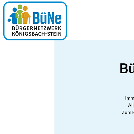
Bü
Imme
Al
Zum B