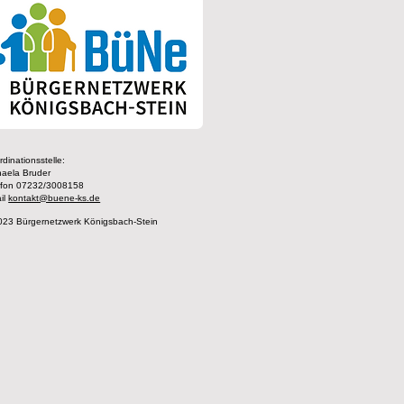
dinationsstelle:
haela Bruder
efon 07232/3008158
il
kontakt@buene-ks.de
023 Bürgernetzwerk Königsbach-Stein