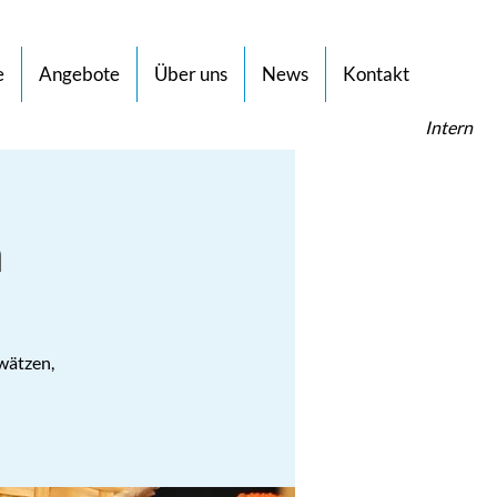
e
Angebote
Über uns
News
Kontakt
Intern
h
wätzen,