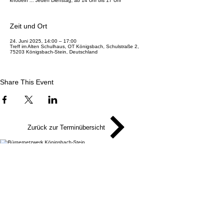
knobeln ... Jeden Dienstag, ab 14 Uhr bis 17 Uhr
Zeit und Ort
24. Juni 2025, 14:00 – 17:00
Treff im Alten Schulhaus, OT Königsbach, Schulstraße 2,
75203 Königsbach-Stein, Deutschland
Share This Event
Zurück zur Terminübersicht
Bürgernetzwerk Königsbach-Stein
Eine Einrichtung der
G
emeinde Königsbach-Stein
Marktstr. 15
75203 Königsbach-Stein