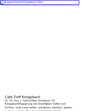
Café-Treff Königsbach
Di., 24. Juni
  |  
Treff im Alten Schulhaus, OT
Königsbach
Begegnung und Geselligkeit, Kaffee und
Kuchen, nette Leute treffen, schwätzen, plaudern, spielen,