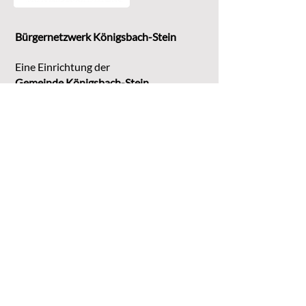
Bürgernetzwerk Königsbach-Stein
Eine Einrichtung der
G
emeinde Königsbach-Stein
Marktstr. 15
75203 Königsbach-Stein
Koordinationsstelle:
Michaela Bruder
Telefon 07232/3008158
Email
kontakt@buene-ks.de
© 2023 Bürgernetzwerk Königsbach-Stein
DATENSCHUTZ