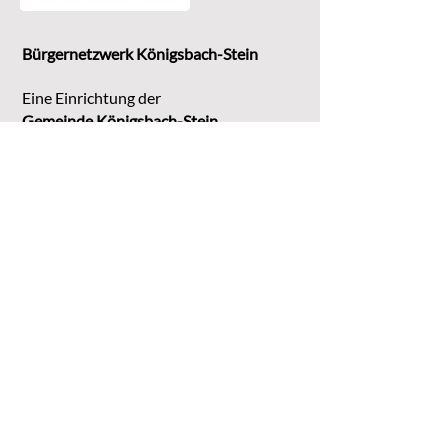
Bürgernetzwerk Königsbach-Stein
Eine Einrichtung der
G
emeinde Königsbach-Stein
Marktstr. 15
75203 Königsbach-Stein
Koordinationsstelle:
Michaela Bruder
Telefon 07232/3008158
Email
kontakt@buene-ks.de
© 2023 Bürgernetzwerk Königsbach-Stein
DATENSCHUTZ