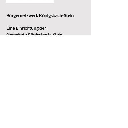
Bürgernetzwerk Königsbach-Stein
Eine Einrichtung der
G
emeinde Königsbach-Stein
Marktstr. 15
75203 Königsbach-Stein
Koordinationsstelle:
Michaela Bruder
Telefon 07232/3008158
Email
kontakt@buene-ks.de
© 2023 Bürgernetzwerk Königsbach-Stein
DATENSCHUTZ