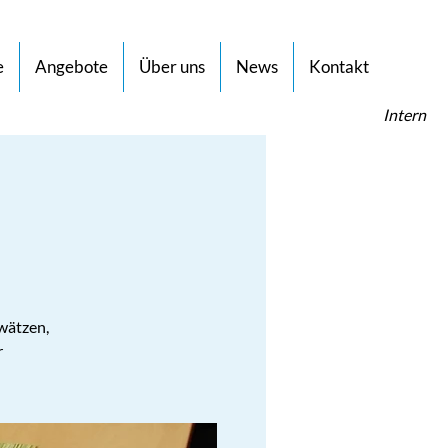
e
Angebote
Über uns
News
Kontakt
Intern
wätzen,
r