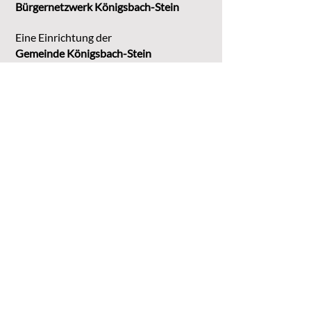
Bürgernetzwerk Königsbach-Stein
Eine Einrichtung der
G
emeinde Königsbach-Stein
Marktstr. 15
75203 Königsbach-Stein
Koordinationsstelle:
Michaela Bruder
Telefon 07232/3008158
Email
kontakt@buene-ks.de
© 2023 Bürgernetzwerk Königsbach-Stein
DATENSCHUTZ
IMPRESSUM