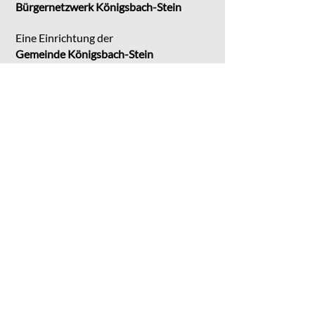
Bürgernetzwerk Königsbach-Stein
Eine Einrichtung der
G
emeinde Königsbach-Stein
Marktstr. 15
75203 Königsbach-Stein
Koordinationsstelle:
Michaela Bruder
Telefon 07232/3008158
Email
kontakt@buene-ks.de
© 2023 Bürgernetzwerk Königsbach-Stein
DATENSCHUTZ
IMPRESSUM