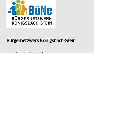
Bürgernetzwerk Königsbach-Stein
Eine Einrichtung der
G
emeinde Königsbach-Stein
Marktstr. 15
75203 Königsbach-Stein
Koordinationsstelle:
Michaela Bruder
Telefon 07232/3008158
Email
kontakt@buene-ks.de