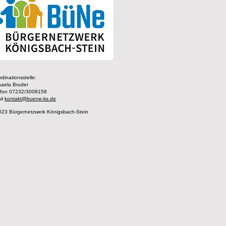
dinationsstelle:
haela Bruder
efon 07232/3008158
il
kontakt@buene-ks.de
023 Bürgernetzwerk Königsbach-Stein