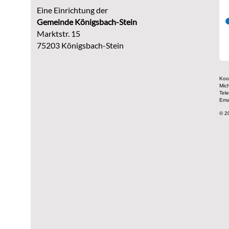
Eine Einrichtung der
G
emeinde Königsbach-Stein
Marktstr. 15
75203 Königsbach-Stein
Koor
Mic
Tel
Ema
© 2