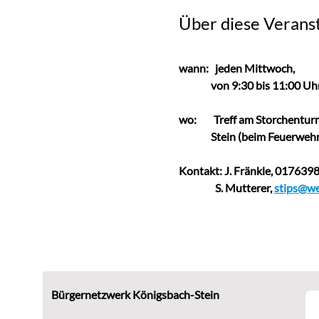
Über diese Verans
wann:   jeden Mittwoch,                
               von 9:30 bis 11:00 Uh
wo:
Treff am Storchenturm,
               Stein (beim Feuerwe
Kontakt: J. Fränkle, 01763
                 S. Mutterer, 
stips@we
Bürgernetzwerk Königsbach-Stein