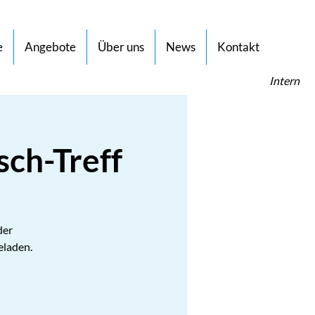
e
Angebote
Über uns
News
Kontakt
Intern
sch-Treff
der
eladen.