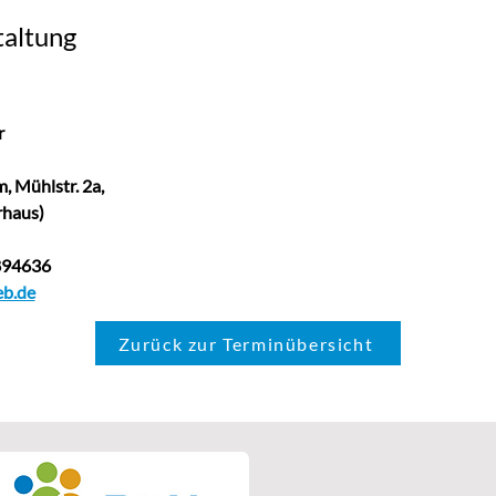
taltung
       
r
 Mühlstr. 2a,  
hrhaus)
9894636
b.de
Zurück zur Terminübersicht