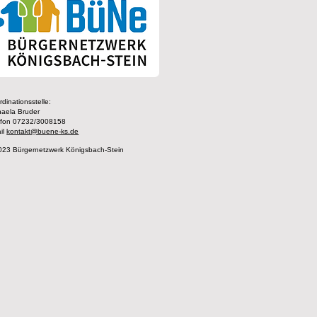
dinationsstelle:
haela Bruder
efon 07232/3008158
il
kontakt@buene-ks.de
023 Bürgernetzwerk Königsbach-Stein