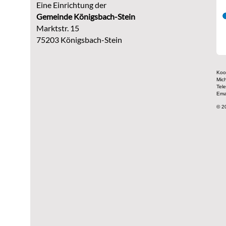
Eine Einrichtung der
G
emeinde Königsbach-Stein
Marktstr. 15
75203 Königsbach-Stein
Koor
Mic
Tel
Ema
© 2