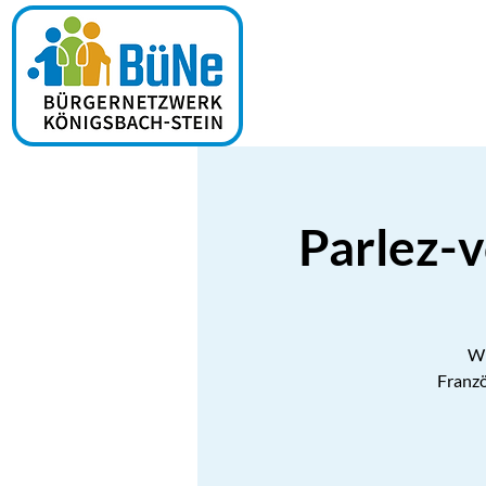
Parlez-v
Wi
Franzö