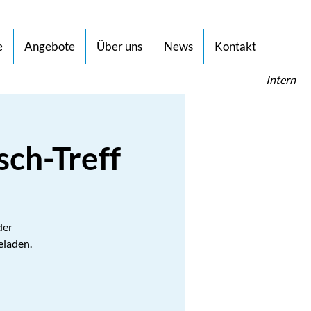
e
Angebote
Über uns
News
Kontakt
Intern
sch-Treff
der
eladen.