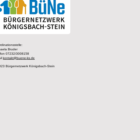
dinationsstelle:
haela Bruder
efon 07232/3008158
il
kontakt@buene-ks.de
023 Bürgernetzwerk Königsbach-Stein