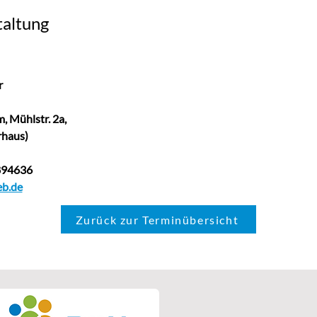
taltung
       
r
 Mühlstr. 2a,  
hrhaus)
9894636
b.de
Zurück zur Terminübersicht