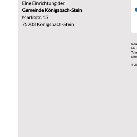
Eine Einrichtung der
G
emeinde Königsbach-Stein
Marktstr. 15
75203 Königsbach-Stein
Koor
Mic
Tel
Ema
© 2