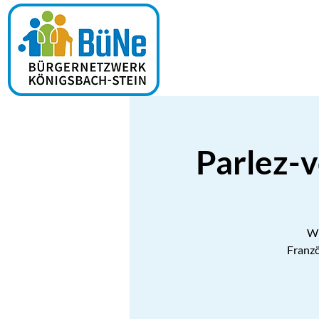
Parlez-v
Wi
Franzö