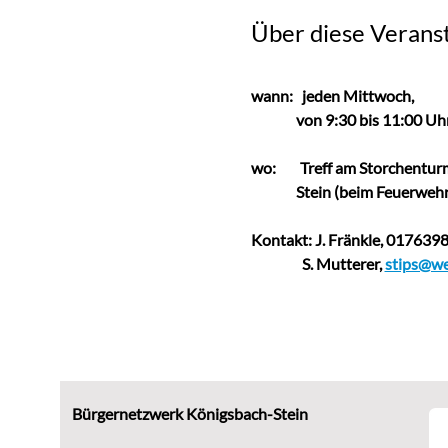
Über diese Verans
wann:   jeden Mittwoch,                
               von 9:30 bis 11:00 Uh
wo:
Treff am Storchenturm,
               Stein (beim Feuerwe
Kontakt: J. Fränkle, 01763
                 S. Mutterer, 
stips@we
Bürgernetzwerk Königsbach-Stein