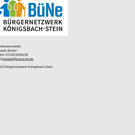
dinationsstelle:
haela Bruder
efon 07232/3008158
il
kontakt@buene-ks.de
023 Bürgernetzwerk Königsbach-Stein