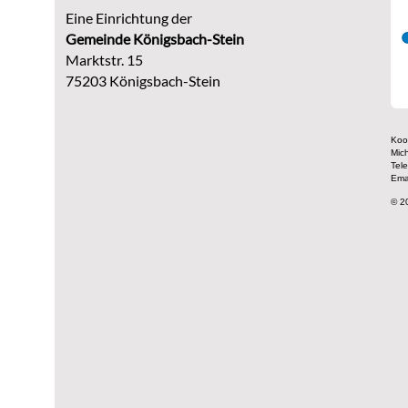
Eine Einrichtung der
G
emeinde Königsbach-Stein
Marktstr. 15
75203 Königsbach-Stein
Koor
Mic
Tel
Ema
© 2