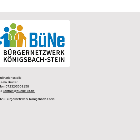
dinationsstelle:
haela Bruder
efon 07232/3008158
il
kontakt@buene-ks.de
023 Bürgernetzwerk Königsbach-Stein