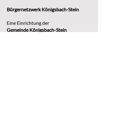
Bürgernetzwerk Königsbach-Stein
Eine Einrichtung der
G
emeinde Königsbach-Stein
Marktstr. 15
75203 Königsbach-Stein
Koordinationsstelle:
Michaela Bruder
Telefon 07232/3008158
Email
kontakt@buene-ks.de
© 2023 Bürgernetzwerk Königsbach-Stein
DATENSCHUTZ