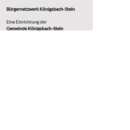
Bürgernetzwerk Königsbach-Stein
Eine Einrichtung der
G
emeinde Königsbach-Stein
Marktstr. 15
75203 Königsbach-Stein
Koordinationsstelle:
Michaela Bruder
Telefon 07232/3008158
Email
kontakt@buene-ks.de
© 2023 Bürgernetzwerk Königsbach-Stein
DATENSCHUTZ