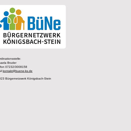
dinationsstelle:
haela Bruder
efon 07232/3008158
il
kontakt@buene-ks.de
023 Bürgernetzwerk Königsbach-Stein