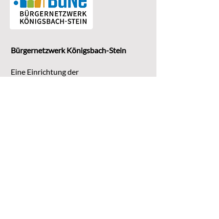
Bürgernetzwerk Königsbach-Stein
Eine Einrichtung der
G
emeinde Königsbach-Stein
Marktstr. 15
75203 Königsbach-Stein
Koordinationsstelle:
Michaela Bruder
Telefon 07232/3008158
Email
kontakt@buene-ks.de
© 2023 Bürgernetzwerk Königsbach-Stein